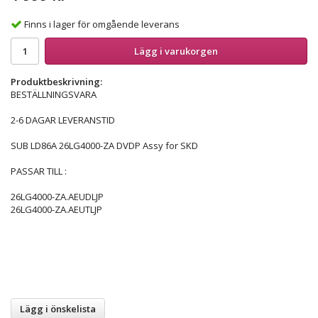
Finns i lager för omgående leverans
Lägg i varukorgen
Produktbeskrivning:
BESTÄLLNINGSVARA
2-6 DAGAR LEVERANSTID
SUB LD86A 26LG4000-ZA DVDP Assy for SKD
PASSAR TILL :
26LG4000-ZA.AEUDLJP
26LG4000-ZA.AEUTLJP
Lägg i önskelista