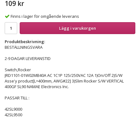
109 kr
Finns i lager för omgående leverans
Lägg i varukorgen
Produktbeskrivning:
BESTÄLLNINGSVARA
2-9 DAGAR LEVERANSTID
Switch,Rocker
JRD1101-01W02MB40A AC 1C1P 125/250VAC 12A 1)On/Off 2)S/W
Asse'y product[L=400mm, AWG#22] 3)Slim Rocker S/W VERTICAL
400GF SL90 NAMAE Electronics Inc.
PASSAR TILL :
42SL9000
42SL9500