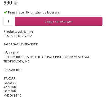
990 kr
Finns i lager för omgående leverans
Lägg i varukorgen
Produktbeskrivning:
BESTÄLLNINGSVARA
2-6 DAGAR LEVERANSTID
HÅRDDISK
ST3802110ACE 3.5INCH 80.0GB PATA INNER 7200RPM SEAGATE
TECHNOLOGY, INC.
PASSAR TILL :
37LC2RR
42LC2RR
42PC1RR
50PC1RR
M4200N-B10