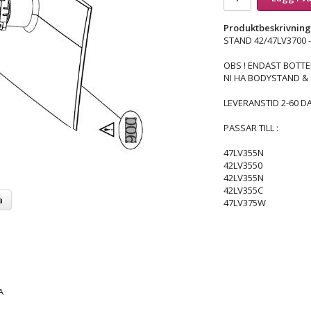
Produktbeskrivning
STAND 42/47LV3700 
OBS ! ENDAST BOTTE
NI HA BODYSTAND &
LEVERANSTID 2-60 D
PASSAR TILL :
47LV355N
42LV3550
42LV355N
42LV355C
a
47LV375W
A