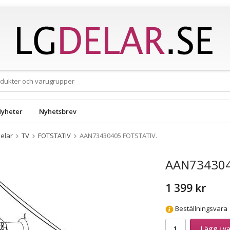
yheter
Nyhetsbrev
elar
TV
FOTSTATIV
AAN73430405 FOTSTATIV.
AAN734304
1 399 kr
Beställningsvara
Lägg i v