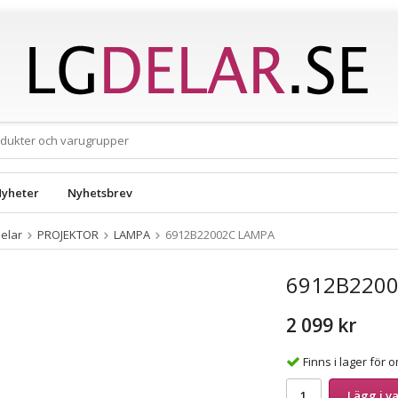
yheter
Nyhetsbrev
elar
PROJEKTOR
LAMPA
6912B22002C LAMPA
6912B220
2 099 kr
Finns i lager för
Lägg i v