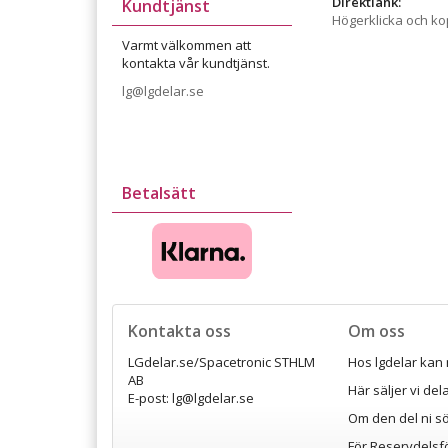
Direktlänk:
Kundtjänst
Högerklicka och k
Varmt välkommen att
kontakta vår kundtjänst.
lg@lgdelar.se
Betalsätt
Kontakta oss
Om oss
LGdelar.se/Spacetronic STHLM
Hos lgdelar kan 
AB
Här säljer vi de
E-post: lg@lgdelar.se
Om den del ni sö
För Reservdelsf