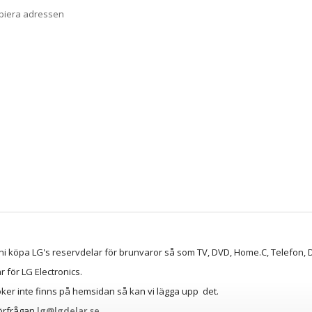
opiera adressen
ni köpa LG's reservdelar för brunvaror så som TV, DVD, Home.C, Telefon, D
lar för LG Electronics.
ker inte finns på hemsidan så kan vi lägga upp det.
örfrågan
lg@lgdelar.se