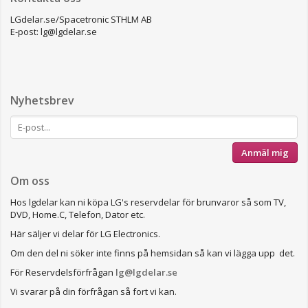
LGdelar.se/Spacetronic STHLM AB
E-post: lg@lgdelar.se
Nyhetsbrev
Anmäl mig
Om oss
Hos lgdelar kan ni köpa LG's reservdelar för brunvaror så som TV,
DVD, Home.C, Telefon, Dator etc.
Här säljer vi delar för LG Electronics.
Om den del ni söker inte finns på hemsidan så kan vi lägga upp det.
För Reservdelsförfrågan
lg@lgdelar.se
Vi svarar på din förfrågan så fort vi kan.