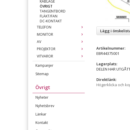
KABLAGE
ÖVRIGT
TANGENTBORD
FLÄKT/FAN
DC-KONTAKT
TELEFON
Lägg i önskelist
MONITOR
AV
Artikelnummer:
PROJEKTOR
EBR44375001
VITVAROR
Lagerplats:
Kampanjer
DELEN HAR UTGÅT
Sitemap
Direktlänk:
Högerklicka och k
Övrigt
Nyheter
Nyhetsbrev
Länkar
Kontakt