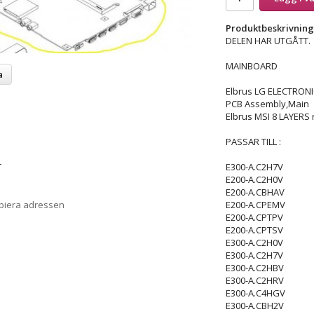
Produktbeskrivning
DELEN HAR UTGÅTT.
MAINBOARD
a
Elbrus LG ELECTRONI
PCB Assembly,Main
Elbrus MSI 8 LAYERS 
PASSAR TILL :
E300-A.C2H7V
T
E200-A.C2H0V
E200-A.CBHAV
E200-A.CPEMV
opiera adressen
E200-A.CPTPV
E200-A.CPTSV
E300-A.C2H0V
E300-A.C2H7V
E300-A.C2HBV
E300-A.C2HRV
E300-A.C4HGV
E300-A.CBH2V