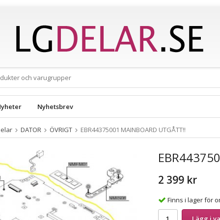
yheter
Nyhetsbrev
elar
DATOR
ÖVRIGT
EBR44375001 MAINBOARD UTGÅTT!!
EBR443750
2 399 kr
Finns i lager för
Lägg i v