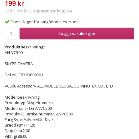
199 kr
Ord.
1 099 kr
. Du sparar
900 kr
(
82
%)
Finns i lager för omgående leverans
Lägg i varukorgen
Produktbeskrivning:
AN-VC500
SKYPE CAMERA
Del nr : EBX61809301
VC500 Accessory ALL MODEL GLOBAL LG INNOTEK CO., LTD
Modellbeskrivning
Produkttyp Skypekamera
Modellnamn LG ANVC500
Produkt-ID (artikelnummer) ANVC500
Färg Svart/silverMått & vikt
Bredd (cm) 11,20
Djup (cm) 2,00
Vikt (g) 88,00