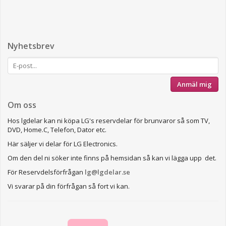
Nyhetsbrev
Anmäl mig
Om oss
Hos lgdelar kan ni köpa LG's reservdelar för brunvaror så som TV,
DVD, Home.C, Telefon, Dator etc.
Här säljer vi delar för LG Electronics.
Om den del ni söker inte finns på hemsidan så kan vi lägga upp det.
För Reservdelsförfrågan
lg@lgdelar.se
Vi svarar på din förfrågan så fort vi kan.