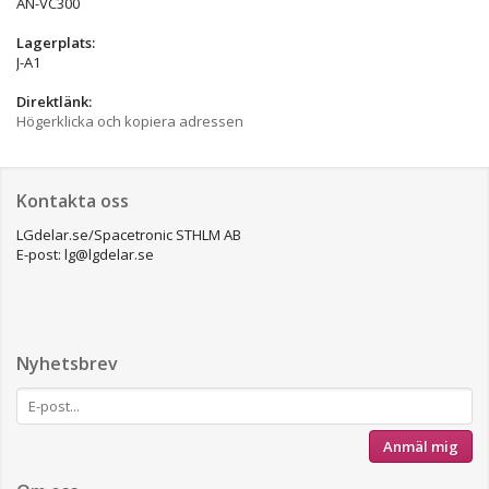
AN-VC300
Lagerplats:
J-A1
Direktlänk:
Högerklicka och kopiera adressen
Kontakta oss
LGdelar.se/Spacetronic STHLM AB
E-post: lg@lgdelar.se
Nyhetsbrev
Anmäl mig