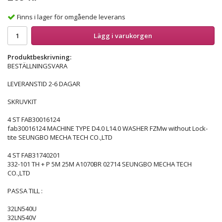
Finns i lager för omgående leverans
Lägg i varukorgen
Produktbeskrivning:
BESTÄLLNINGSVARA
LEVERANSTID 2-6 DAGAR
SKRUVKIT
4 ST FAB30016124
fab30016124 MACHINE TYPE D4.0 L14.0 WASHER FZMw without Lock-
tite SEUNGBO MECHA TECH CO.,LTD
4 ST FAB31740201
332-101 TH + P 5M 25M A1070BR 02714 SEUNGBO MECHA TECH
CO.,LTD
PASSA TILL :
32LN540U
32LN540V