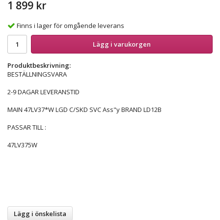
1 899 kr
Finns i lager för omgående leverans
Lägg i varukorgen
Produktbeskrivning:
BESTÄLLNINGSVARA
2-9 DAGAR LEVERANSTID
MAIN 47LV37*W LGD C/SKD SVC Ass"y BRAND LD12B
PASSAR TILL :
47LV375W
Lägg i önskelista