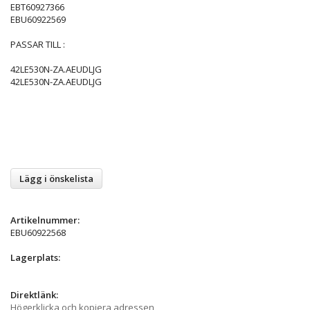
EBT60927366
EBU60922569
PASSAR TILL :
42LE530N-ZA.AEUDLJG
42LE530N-ZA.AEUDLJG
Lägg i önskelista
Artikelnummer:
EBU60922568
Lagerplats:
Direktlänk:
Högerklicka och kopiera adressen