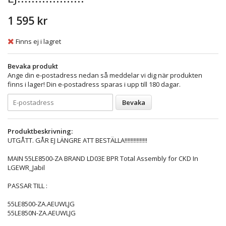
1 595 kr
Finns ej i lagret
Bevaka produkt
Ange din e-postadress nedan så meddelar vi dig när produkten
finns i lager! Din e-postadress sparas i upp till 180 dagar.
Bevaka
Produktbeskrivning:
UTGÅTT. GÅR EJ LÄNGRE ATT BESTÄLLA!!!!!!!!!!!!!!!
MAIN 55LE8500-ZA BRAND LD03E BPR Total Assembly for CKD In
LGEWR_Jabil
PASSAR TILL :
55LE8500-ZA.AEUWLJG
55LE850N-ZA.AEUWLJG