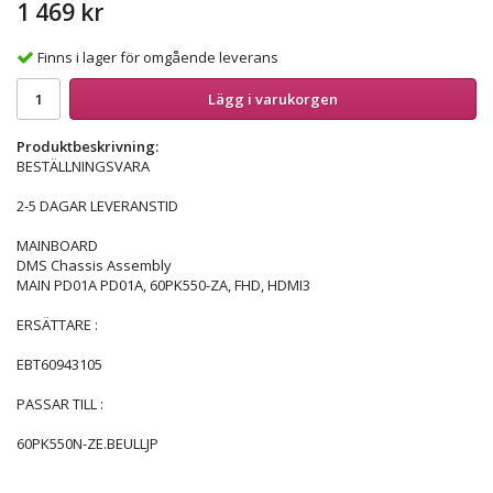
1 469 kr
Finns i lager för omgående leverans
Lägg i varukorgen
Produktbeskrivning:
BESTÄLLNINGSVARA
2-5 DAGAR LEVERANSTID
MAINBOARD
DMS Chassis Assembly
MAIN PD01A PD01A, 60PK550-ZA, FHD, HDMI3
ERSÄTTARE :
EBT60943105
PASSAR TILL :
60PK550N-ZE.BEULLJP