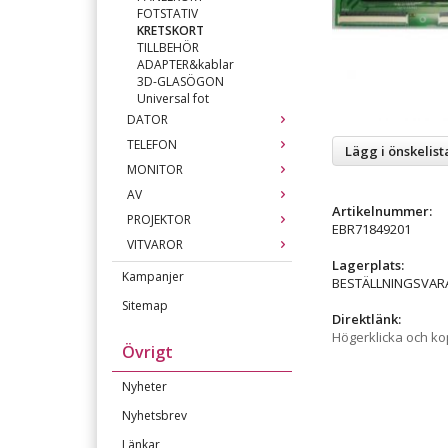
FOTSTATIV
KRETSKORT
TILLBEHÖR
ADAPTER&kablar
3D-GLASÖGON
Universal fot
DATOR
TELEFON
Lägg i önskelist
MONITOR
AV
Artikelnummer:
PROJEKTOR
EBR71849201
VITVAROR
Lagerplats:
Kampanjer
BESTÄLLNINGSVAR
Sitemap
Direktlänk:
Högerklicka och k
Övrigt
Nyheter
Nyhetsbrev
Länkar