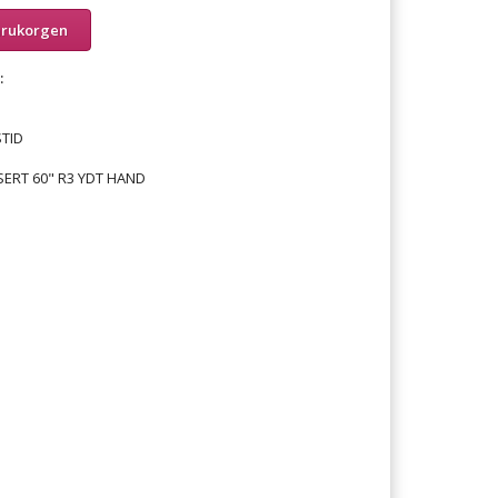
arukorgen
:
TID
SERT 60" R3 YDT HAND