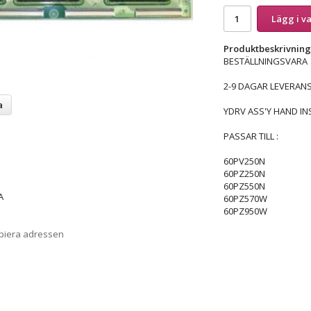
Lägg i v
Produktbeskrivning
BESTÄLLNINGSVARA
2-9 DAGAR LEVERANS
a
YDRV ASS'Y HAND IN
PASSAR TILL :
60PV250N
60PZ250N
60PZ550N
A
60PZ570W
60PZ950W
opiera adressen