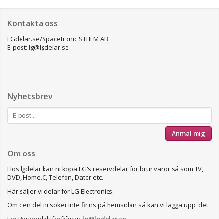
Kontakta oss
LGdelar.se/Spacetronic STHLM AB
E-post: lg@lgdelar.se
Nyhetsbrev
Anmäl mig
Om oss
Hos lgdelar kan ni köpa LG's reservdelar för brunvaror så som TV,
DVD, Home.C, Telefon, Dator etc.
Här säljer vi delar för LG Electronics.
Om den del ni söker inte finns på hemsidan så kan vi lägga upp det.
För Reservdelsförfrågan
lg@lgdelar.se