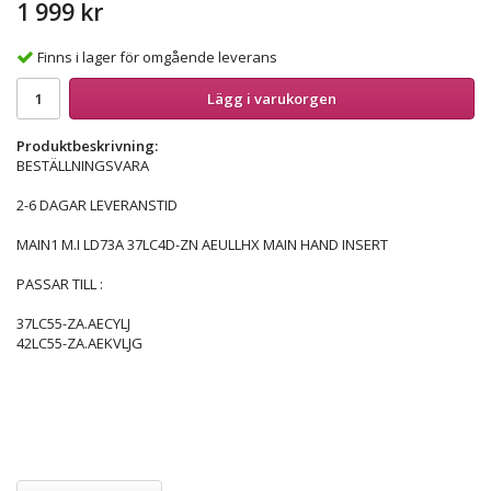
1 999 kr
Finns i lager för omgående leverans
Lägg i varukorgen
Produktbeskrivning:
BESTÄLLNINGSVARA
2-6 DAGAR LEVERANSTID
MAIN1 M.I LD73A 37LC4D-ZN AEULLHX MAIN HAND INSERT
PASSAR TILL :
37LC55-ZA.AECYLJ
42LC55-ZA.AEKVLJG