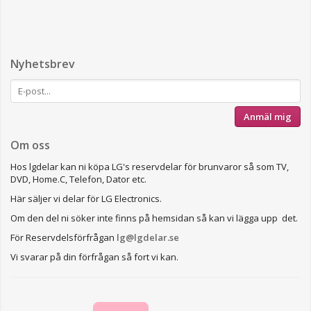
Nyhetsbrev
Anmäl mig
Om oss
Hos lgdelar kan ni köpa LG's reservdelar för brunvaror så som TV,
DVD, Home.C, Telefon, Dator etc.
Här säljer vi delar för LG Electronics.
Om den del ni söker inte finns på hemsidan så kan vi lägga upp det.
För Reservdelsförfrågan
lg@lgdelar.se
Vi svarar på din förfrågan så fort vi kan.