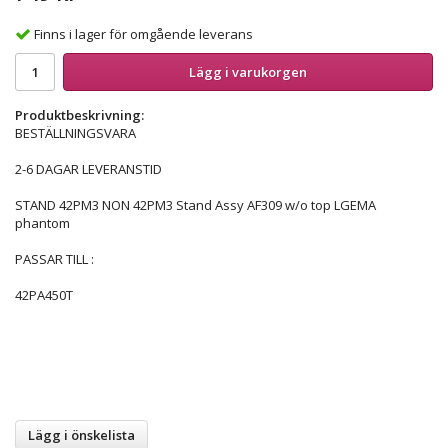
Finns i lager för omgående leverans
Lägg i varukorgen
Produktbeskrivning:
BESTÄLLNINGSVARA
2-6 DAGAR LEVERANSTID
STAND 42PM3 NON 42PM3 Stand Assy AF309 w/o top LGEMA
phantom
PASSAR TILL :
42PA450T
Lägg i önskelista