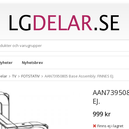
yheter
Nyhetsbrev
elar
TV
FOTSTATIV
AAN73950805 Base Assembly. FINNES EJ.
AAN739508
EJ.
999 kr
Finns ej i lagret