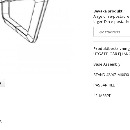
Bevaka produkt
Ange din e-postadres
lager! Din e-postadre
Produktbeskrivning
UTGÅTT. GÅR EJ LÄN
Base Assembly
STAND 42/47LM6690 -
a
PASSAR TILL :
42LM669T
A