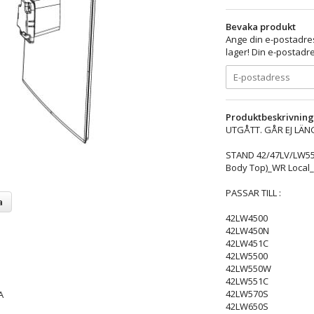
Bevaka produkt
Ange din e-postadres
lager! Din e-postadre
Produktbeskrivning
UTGÅTT. GÅR EJ LÄNGRE A
STAND 42/47LV/LW550
Body Top)_WR Local
PASSAR TILL :
a
42LW4500
42LW450N
42LW451C
42LW5500
42LW550W
42LW551C
42LW570S
A
42LW650S