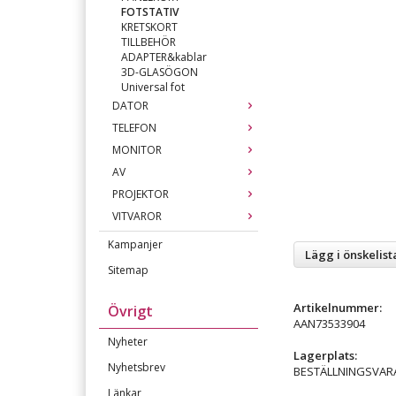
FOTSTATIV
KRETSKORT
TILLBEHÖR
ADAPTER&kablar
3D-GLASÖGON
Universal fot
DATOR
TELEFON
MONITOR
AV
PROJEKTOR
VITVAROR
Kampanjer
Lägg i önskelist
Sitemap
Artikelnummer:
Övrigt
AAN73533904
Nyheter
Lagerplats:
Nyhetsbrev
BESTÄLLNINGSVAR
Länkar