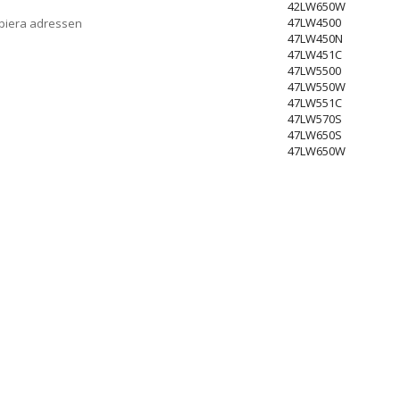
42LW650W
47LW4500
opiera adressen
47LW450N
47LW451C
47LW5500
47LW550W
47LW551C
47LW570S
47LW650S
47LW650W