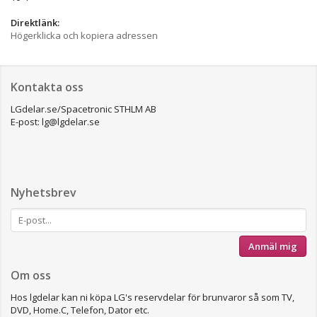
Direktlänk:
Högerklicka och kopiera adressen
Kontakta oss
LGdelar.se/Spacetronic STHLM AB
E-post: lg@lgdelar.se
Nyhetsbrev
Anmäl mig
Om oss
Hos lgdelar kan ni köpa LG's reservdelar för brunvaror så som TV,
DVD, Home.C, Telefon, Dator etc.