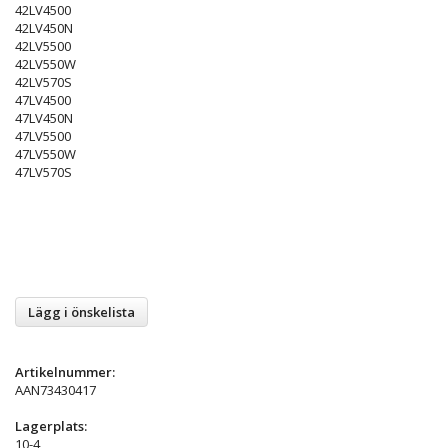
42LV4500
42LV450N
42LV5500
42LV550W
42LV570S
47LV4500
47LV450N
47LV5500
47LV550W
47LV570S
Lägg i önskelista
Artikelnummer:
AAN73430417
Lagerplats:
10-4