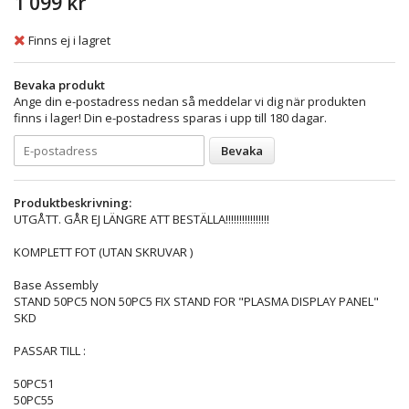
1 099 kr
Finns ej i lagret
Bevaka produkt
Ange din e-postadress nedan så meddelar vi dig när produkten
finns i lager! Din e-postadress sparas i upp till 180 dagar.
Bevaka
Produktbeskrivning:
UTGÅTT. GÅR EJ LÄNGRE ATT BESTÄLLA!!!!!!!!!!!!!!!!
KOMPLETT FOT (UTAN SKRUVAR )
Base Assembly
STAND 50PC5 NON 50PC5 FIX STAND FOR "PLASMA DISPLAY PANEL"
SKD
PASSAR TILL :
50PC51
50PC55