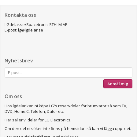
Kontakta oss
LGdelar.se/Spacetronic STHLM AB
E-post: lg@lgdelar.se
Nyhetsbrev
Anmäl mig
Om oss
Hos lgdelar kan ni köpa LG's reservdelar för brunvaror så som TV,
DVD, Home.C, Telefon, Dator etc.
Här säljer vi delar för LG Electronics.
Om den del ni söker inte finns på hemsidan så kan vi lägga upp det.
För Reservdelsförfrågan
lg@lgdelar.se