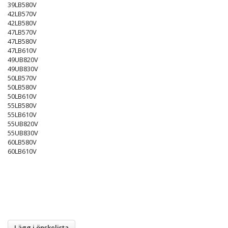
39LB580V
42LB570V
42LB580V
47LB570V
47LB580V
47LB610V
49UB820V
49UB830V
50LB570V
50LB580V
50LB610V
55LB580V
55LB610V
55UB820V
55UB830V
60LB580V
60LB610V
Lägg i önskelista