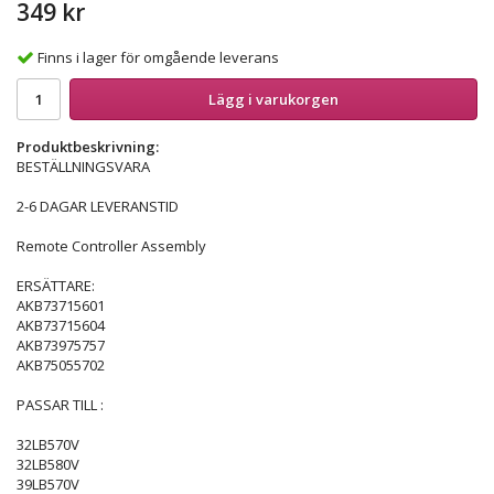
349 kr
Finns i lager för omgående leverans
Lägg i varukorgen
Produktbeskrivning:
BESTÄLLNINGSVARA
2-6 DAGAR LEVERANSTID
Remote Controller Assembly
ERSÄTTARE:
AKB73715601
AKB73715604
AKB73975757
AKB75055702
PASSAR TILL :
32LB570V
32LB580V
39LB570V