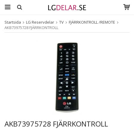
Startsida
LG Reservdelar
TV
FJÄRRKONTROLL /REMOTE
AKB73975728 FJÄRRKONTROLL
AKB73975728 FJÄRRKONTROLL