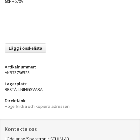
60PH670V
Lägg i önskelista
Artikelnummer:
AKB73756523
Lagerplats:
BESTÄLLNINGSVARA
Direktlänk:
Högerklicka och kopiera adressen
Kontakta oss
LGdelar.se/Spacetronic STHLM AB