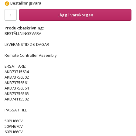
Beställningsvara
Lägg i varukorgen
Produktbeskrivning:
BESTÄLLNINGSVARA
LEVERANSTID 2-6 DAGAR
Remote Controller Assembly
ERSÄTTARE:
AKB73715634
AKB73756502
AKB73756561
AKB73756564
AKB73756565
AKB74115502
PASSAR TILL :
50PH660V
50PH670V
60PH660V