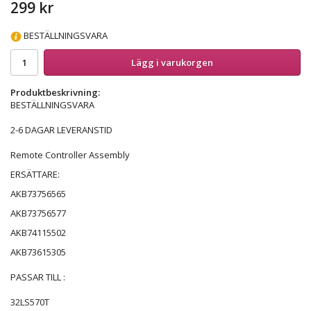
299 kr
BESTÄLLNINGSVARA
Lägg i varukorgen
Produktbeskrivning:
BESTÄLLNINGSVARA
2-6 DAGAR LEVERANSTID
Remote Controller Assembly
ERSÄTTARE:
AKB73756565
AKB73756577
AKB74115502
AKB73615305
PASSAR TILL :
32LS570T