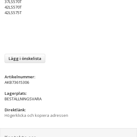
37LS570T
42LS570T
42LS575T
Lägg i önskelista
Artikelnummer:
AKB73615306
Lagerplats:
BESTÄLLNINGSVARA
Direktlänk:
Högerklicka och kopiera adressen