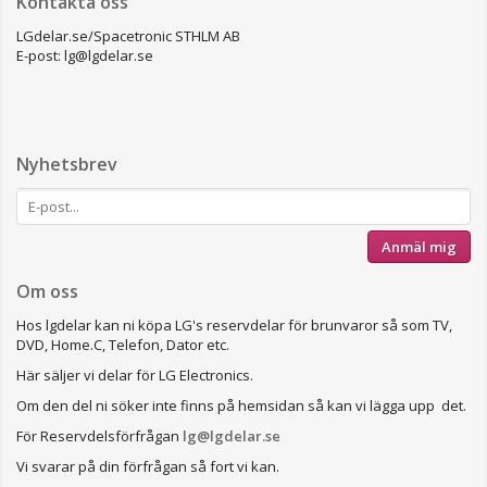
Kontakta oss
LGdelar.se/Spacetronic STHLM AB
E-post: lg@lgdelar.se
Nyhetsbrev
Anmäl mig
Om oss
Hos lgdelar kan ni köpa LG's reservdelar för brunvaror så som TV,
DVD, Home.C, Telefon, Dator etc.
Här säljer vi delar för LG Electronics.
Om den del ni söker inte finns på hemsidan så kan vi lägga upp det.
För Reservdelsförfrågan
lg@lgdelar.se
Vi svarar på din förfrågan så fort vi kan.