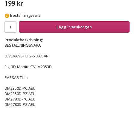
199 kr
Beställningsvara
Lägg i varukorgen
Produktbeskrivning:
BESTÄLLNINGSVARA
LEVERANSTID 2-6 DAGAR
EU, 3D-MonitorTV, M2353D
PASSAR TILL :
DM2350D-PC.AEU
DM2350D-PZ.AEU
DM2780D-PC.AEU
DM2780D-PZ.AEU