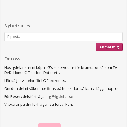
Nyhetsbrev
Anmäl mig
Om oss
Hos lgdelar kan ni köpa LG's reservdelar för brunvaror så som TV,
DVD, Home.C, Telefon, Dator etc.
Här säljer vi delar för LG Electronics.
Om den del ni söker inte finns på hemsidan så kan vi lägga upp det.
För Reservdelsförfrågan
lg@lgdelar.se
Vi svarar på din förfrågan så fort vi kan.