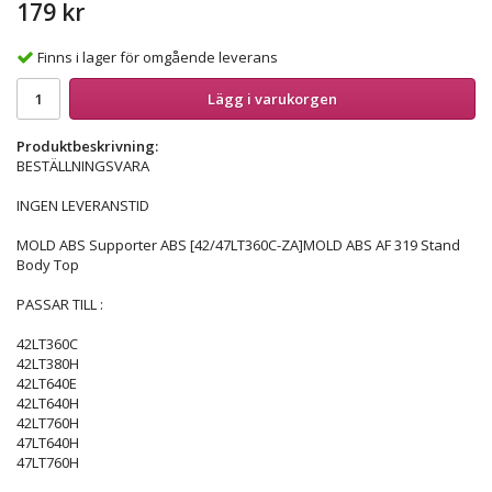
179 kr
Finns i lager för omgående leverans
Lägg i varukorgen
Produktbeskrivning:
BESTÄLLNINGSVARA
INGEN LEVERANSTID
MOLD ABS Supporter ABS [42/47LT360C-ZA]MOLD ABS AF 319 Stand
Body Top
PASSAR TILL :
42LT360C
42LT380H
42LT640E
42LT640H
42LT760H
47LT640H
47LT760H