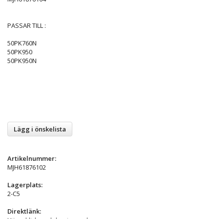
PASSAR TILL :
50PK760N
50PK950
50PK950N
Lägg i önskelista
Artikelnummer:
MJH61876102
Lagerplats:
2-C5
Direktlänk: