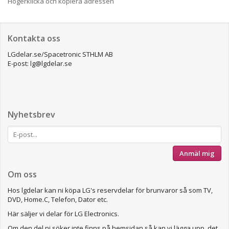
Högerklicka och kopiera adressen
Kontakta oss
LGdelar.se/Spacetronic STHLM AB
E-post: lg@lgdelar.se
Nyhetsbrev
Anmäl mig
Om oss
Hos lgdelar kan ni köpa LG's reservdelar för brunvaror så som TV,
DVD, Home.C, Telefon, Dator etc.
Här säljer vi delar för LG Electronics.
Om den del ni söker inte finns på hemsidan så kan vi lägga upp det.