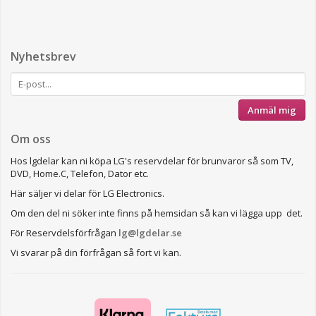
Nyhetsbrev
Anmäl mig
Om oss
Hos lgdelar kan ni köpa LG's reservdelar för brunvaror så som TV,
DVD, Home.C, Telefon, Dator etc.
Här säljer vi delar för LG Electronics.
Om den del ni söker inte finns på hemsidan så kan vi lägga upp det.
För Reservdelsförfrågan
lg@lgdelar.se
Vi svarar på din förfrågan så fort vi kan.