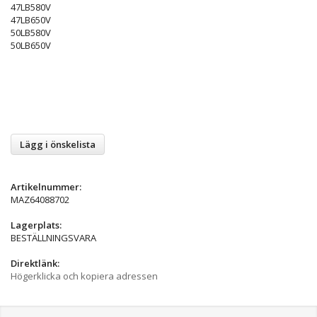
47LB580V
47LB650V
50LB580V
50LB650V
Lägg i önskelista
Artikelnummer:
MAZ64088702
Lagerplats:
BESTÄLLNINGSVARA
Direktlänk:
Högerklicka och kopiera adressen