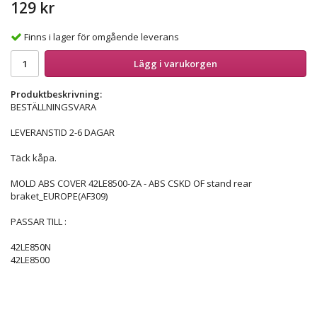
129 kr
Finns i lager för omgående leverans
Lägg i varukorgen
Produktbeskrivning:
BESTÄLLNINGSVARA
LEVERANSTID 2-6 DAGAR
Täck kåpa.
MOLD ABS COVER 42LE8500-ZA - ABS CSKD OF stand rear
braket_EUROPE(AF309)
PASSAR TILL :
42LE850N
42LE8500