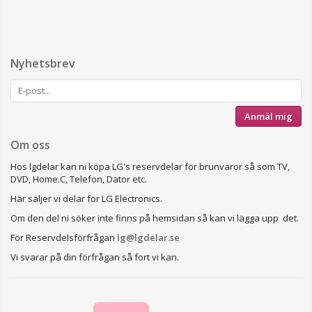
Nyhetsbrev
Anmäl mig
Om oss
Hos lgdelar kan ni köpa LG's reservdelar för brunvaror så som TV,
DVD, Home.C, Telefon, Dator etc.
Här säljer vi delar för LG Electronics.
Om den del ni söker inte finns på hemsidan så kan vi lägga upp det.
För Reservdelsförfrågan
lg@lgdelar.se
Vi svarar på din förfrågan så fort vi kan.