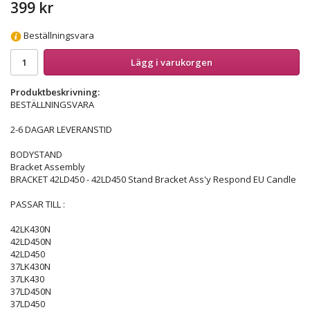
399 kr
Beställningsvara
Lägg i varukorgen
Produktbeskrivning:
BESTÄLLNINGSVARA
2-6 DAGAR LEVERANSTID
BODYSTAND
Bracket Assembly
BRACKET 42LD450 - 42LD450 Stand Bracket Ass'y Respond EU Candle
PASSAR TILL :
42LK430N
42LD450N
42LD450
37LK430N
37LK430
37LD450N
37LD450