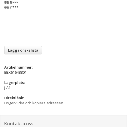
55LB***
55UF***
Lägg i önskelista
Artikelnummer:
EBX61648801
Lagerplats:
J-A1
Direktlänk:
Högerklicka och kopiera adressen
Kontakta oss