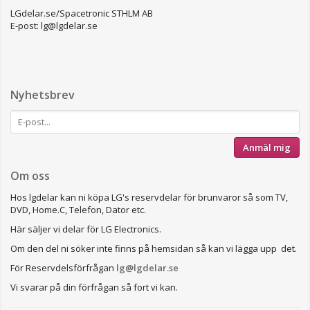
LGdelar.se/Spacetronic STHLM AB
E-post: lg@lgdelar.se
Nyhetsbrev
Anmäl mig
Om oss
Hos lgdelar kan ni köpa LG's reservdelar för brunvaror så som TV,
DVD, Home.C, Telefon, Dator etc.
Här säljer vi delar för LG Electronics.
Om den del ni söker inte finns på hemsidan så kan vi lägga upp det.
För Reservdelsförfrågan
lg@lgdelar.se
Vi svarar på din förfrågan så fort vi kan.