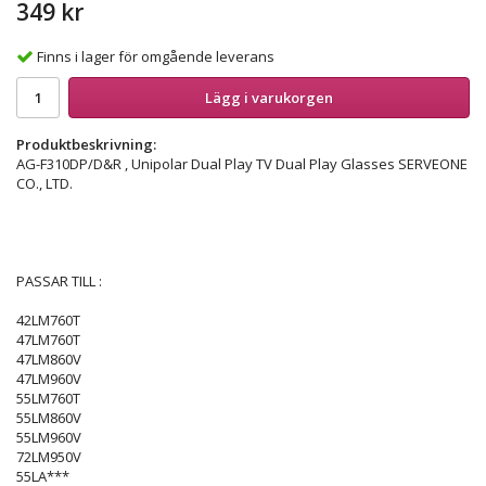
349 kr
Finns i lager för omgående leverans
Lägg i varukorgen
Produktbeskrivning:
AG-F310DP/D&R , Unipolar Dual Play TV Dual Play Glasses SERVEONE
CO., LTD.
PASSAR TILL :
42LM760T
47LM760T
47LM860V
47LM960V
55LM760T
55LM860V
55LM960V
72LM950V
55LA***