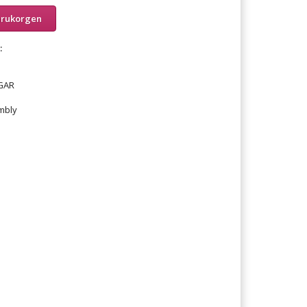
arukorgen
:
GAR
mbly