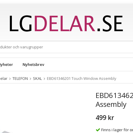
yheter
Nyhetsbrev
elar
TELEFON
SKAL
EBD61346201 Touch Window Assembly
EBD613462
Assembly
499 kr
Finns i lager för