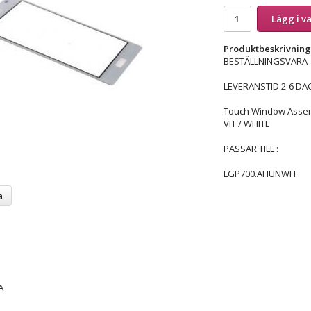
Lägg i v
Produktbeskrivning
BESTÄLLNINGSVARA
LEVERANSTID 2-6 DA
Touch Window Asse
VIT / WHITE
PASSAR TILL :
LGP700.AHUNWH
a
A