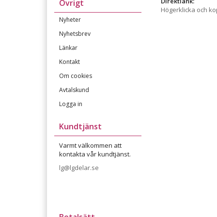
Direktlänk:
Övrigt
Högerklicka och k
Nyheter
Nyhetsbrev
Länkar
Kontakt
Om cookies
Avtalskund
Logga in
Kundtjänst
Varmt välkommen att
kontakta vår kundtjänst.
lg@lgdelar.se