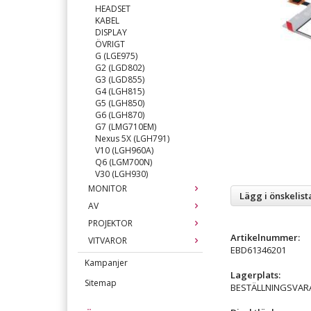
HEADSET
KABEL
DISPLAY
ÖVRIGT
G (LGE975)
G2 (LGD802)
G3 (LGD855)
G4 (LGH815)
G5 (LGH850)
G6 (LGH870)
G7 (LMG710EM)
Nexus 5X (LGH791)
V10 (LGH960A)
Q6 (LGM700N)
V30 (LGH930)
MONITOR
Lägg i önskelist
AV
PROJEKTOR
Artikelnummer:
VITVAROR
EBD61346201
Kampanjer
Lagerplats:
Sitemap
BESTÄLLNINGSVAR