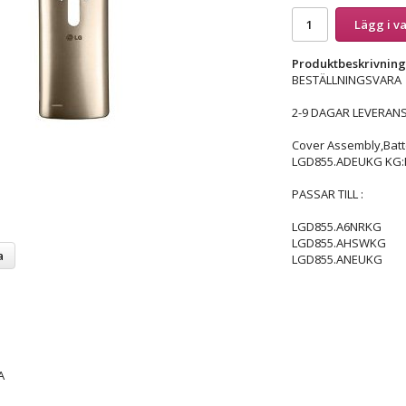
Lägg i v
Produktbeskrivning
BESTÄLLNINGSVARA
2-9 DAGAR LEVERANS
Cover Assembly,Batt
LGD855.ADEUKG KG:
PASSAR TILL :
LGD855.A6NRKG
LGD855.AHSWKG
a
LGD855.ANEUKG
A