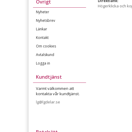
Direktlänk:
Övrigt
Högerklicka och k
Nyheter
Nyhetsbrev
Länkar
Kontakt
Om cookies
Avtalskund
Logga in
Kundtjänst
Varmt välkommen att
kontakta vår kundtjänst.
lg@lgdelar.se