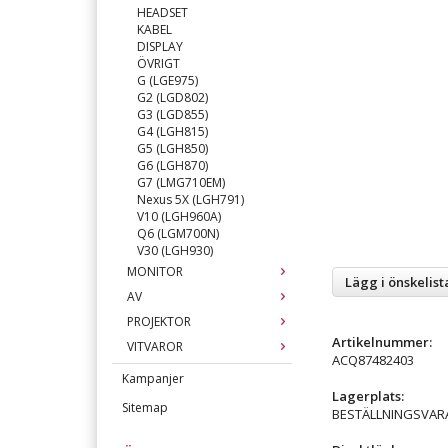
HEADSET
KABEL
DISPLAY
ÖVRIGT
G (LGE975)
G2 (LGD802)
G3 (LGD855)
G4 (LGH815)
G5 (LGH850)
G6 (LGH870)
G7 (LMG710EM)
Nexus 5X (LGH791)
V10 (LGH960A)
Q6 (LGM700N)
V30 (LGH930)
MONITOR
Lägg i önskelist
AV
PROJEKTOR
Artikelnummer:
VITVAROR
ACQ87482403
Kampanjer
Lagerplats:
Sitemap
BESTÄLLNINGSVAR