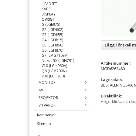
HEADSET
KABEL
DISPLAY
ÖVRIGT
G (LGE975)
G2 (LGD802)
G3 (LGD855)
G4 (LGH815)
Lägg i önskelist
G5 (LGH850)
G6 (LGH870)
G7 (LMG710EM)
Nexus 5X (LGH791)
Artikelnummer:
V10 (LGH960A)
MGD62624601
Q6 (LGM700N)
V30 (LGH930)
Lagerplats:
MONITOR
BESTÄLLNINGSVAR
AV
Direktlänk:
PROJEKTOR
Högerklicka och k
VITVAROR
Kampanjer
Sitemap