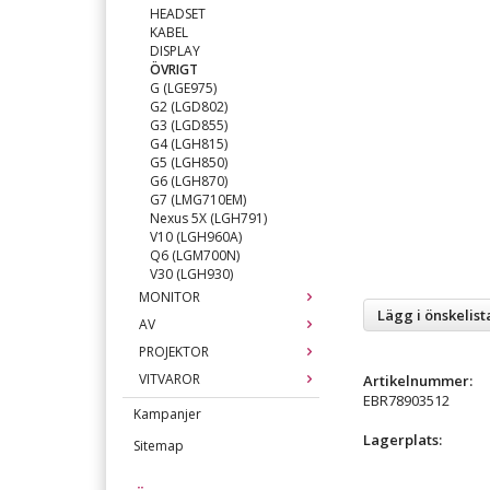
HEADSET
KABEL
DISPLAY
ÖVRIGT
G (LGE975)
G2 (LGD802)
G3 (LGD855)
G4 (LGH815)
G5 (LGH850)
G6 (LGH870)
G7 (LMG710EM)
Nexus 5X (LGH791)
V10 (LGH960A)
Q6 (LGM700N)
V30 (LGH930)
MONITOR
Lägg i önskelist
AV
PROJEKTOR
VITVAROR
Artikelnummer:
EBR78903512
Kampanjer
Lagerplats:
Sitemap