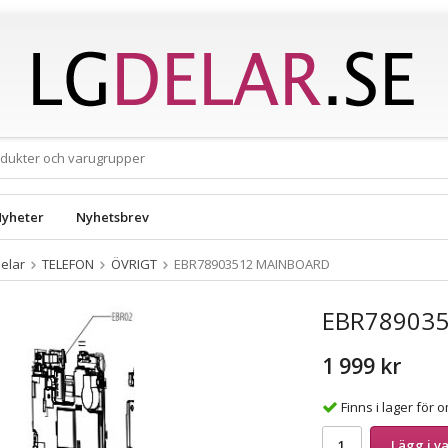
yheter
Nyhetsbrev
elar
TELEFON
ÖVRIGT
EBR78903512 MAINBOARD
EBR78903
1 999 kr
Finns i lager för
Lägg i v