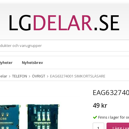
yheter
Nyhetsbrev
elar
TELEFON
ÖVRIGT
EAG63274001 SIMKORTSLÄSARE
EAG632740
49 kr
Finns i lager för
Lägg i v