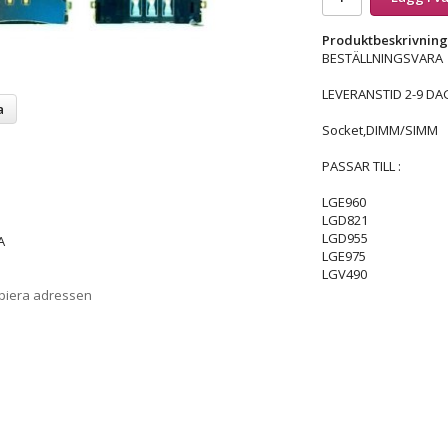
Produktbeskrivning
BESTÄLLNINGSVARA
LEVERANSTID 2-9 DA
a
Socket,DIMM/SIMM
PASSAR TILL :
LGE960
LGD821
LGD955
A
LGE975
LGV490
opiera adressen