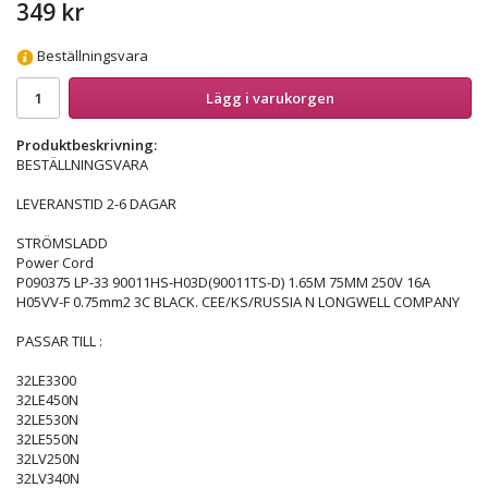
349 kr
Beställningsvara
Lägg i varukorgen
Produktbeskrivning:
BESTÄLLNINGSVARA
LEVERANSTID 2-6 DAGAR
STRÖMSLADD
Power Cord
P090375 LP-33 90011HS-H03D(90011TS-D) 1.65M 75MM 250V 16A
H05VV-F 0.75mm2 3C BLACK. CEE/KS/RUSSIA N LONGWELL COMPANY
PASSAR TILL :
32LE3300
32LE450N
32LE530N
32LE550N
32LV250N
32LV340N