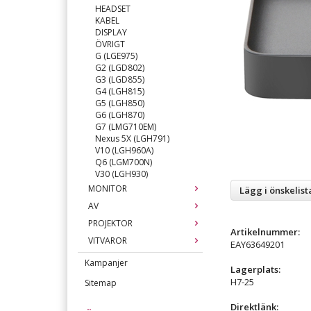
HEADSET
KABEL
DISPLAY
ÖVRIGT
G (LGE975)
G2 (LGD802)
G3 (LGD855)
G4 (LGH815)
G5 (LGH850)
G6 (LGH870)
G7 (LMG710EM)
Nexus 5X (LGH791)
V10 (LGH960A)
Q6 (LGM700N)
V30 (LGH930)
MONITOR
Lägg i önskelist
AV
PROJEKTOR
Artikelnummer:
VITVAROR
EAY63649201
Kampanjer
Lagerplats:
H7-25
Sitemap
Direktlänk: