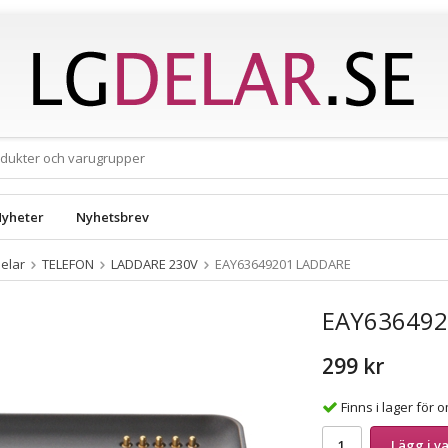
yheter
Nyhetsbrev
elar
TELEFON
LADDARE 230V
EAY63649201 LADDARE
EAY636492
299 kr
Finns i lager för
Lägg i v