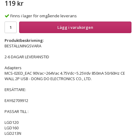
119 kr
Finns i lager för omgående leverans
Lägg i varukorgen
Produktbeskrivning:
BESTÄLLNINGSVARA
2-6 DAGAR LEVERANSTID
Adapters
MCS-02ED_EAC 90Vac~264Vac 4.75Vdc~5.25Vdv 850mA 50/60Hz CE
WALL 2P USB - DONG DO ELECTRONICS CO., LTD.
ERSÄTTARE:
EAY62709912
PASSAR TILL :
LGD120
LGD160
LGD213N