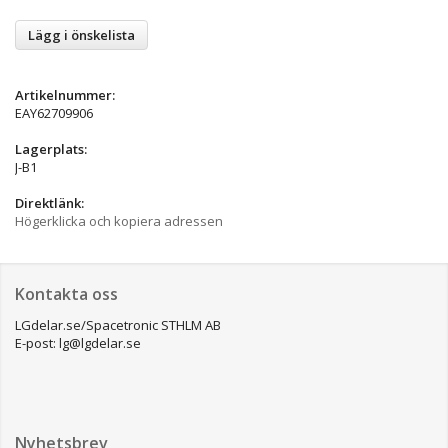
Lägg i önskelista
Artikelnummer:
EAY62709906
Lagerplats:
J-B1
Direktlänk:
Högerklicka och kopiera adressen
Kontakta oss
LGdelar.se/Spacetronic STHLM AB
E-post: lg@lgdelar.se
Nyhetsbrev