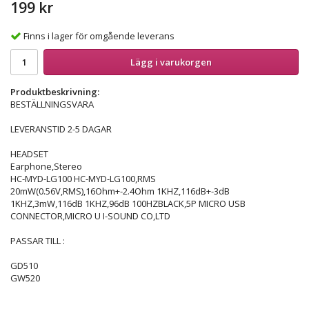
199 kr
Finns i lager för omgående leverans
Lägg i varukorgen
Produktbeskrivning:
BESTÄLLNINGSVARA
LEVERANSTID 2-5 DAGAR
HEADSET
Earphone,Stereo
HC-MYD-LG100 HC-MYD-LG100,RMS
20mW(0.56V,RMS),16Ohm+-2.4Ohm 1KHZ,116dB+-3dB
1KHZ,3mW,116dB 1KHZ,96dB 100HZBLACK,5P MICRO USB
CONNECTOR,MICRO U I-SOUND CO,LTD
PASSAR TILL :
GD510
GW520