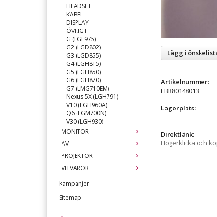
HEADSET
KABEL
DISPLAY
ÖVRIGT
G (LGE975)
G2 (LGD802)
Lägg i önskelist
G3 (LGD855)
G4 (LGH815)
G5 (LGH850)
G6 (LGH870)
Artikelnummer:
G7 (LMG710EM)
EBR80148013
Nexus 5X (LGH791)
V10 (LGH960A)
Lagerplats:
Q6 (LGM700N)
V30 (LGH930)
MONITOR
Direktlänk:
Högerklicka och k
AV
PROJEKTOR
VITVAROR
Kampanjer
Sitemap