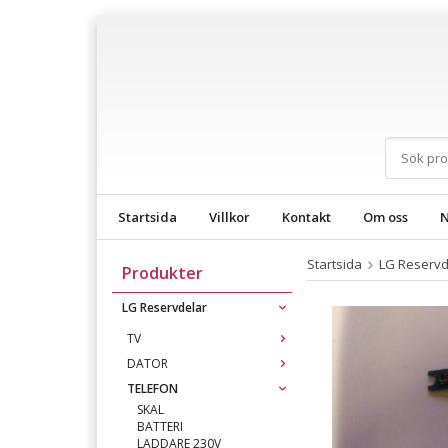
Startsida
Villkor
Kontakt
Om oss
N
Startsida
LG Reservd
Produkter
LG Reservdelar
TV
DATOR
TELEFON
SKAL
BATTERI
LADDARE 230V