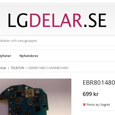
yheter
Nyhetsbrev
elar
TELEFON
EBR80148013 MAINBOARD
EBR80148
699 kr
Finns ej i lagret