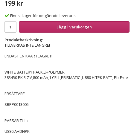
199 kr
Finns i lager för omgående leverans
Lägg i varukorgen
Produktbeskrivning:
TILLVERKAS INTE LÄNGRE!
ENDAST EN KVAR I LAGRET!
WHITE BATTERY PACK,LI-POLYMER
383450 PK,3.7 V,800 mAh,1 CELL,PRISMATIC ,U880 HITPK BATT, Pb-Free
ERSÄTTARE :
SBPP0013005
PASSAR TILL :
U880.AHDNPK