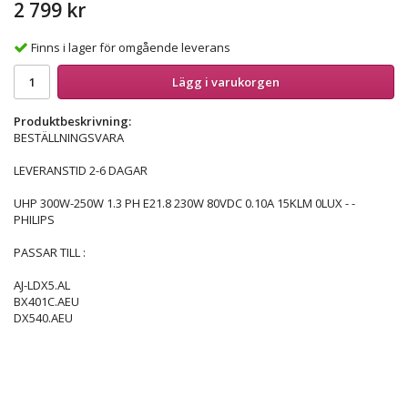
2 799 kr
Finns i lager för omgående leverans
Lägg i varukorgen
Produktbeskrivning:
BESTÄLLNINGSVARA
LEVERANSTID 2-6 DAGAR
UHP 300W-250W 1.3 PH E21.8 230W 80VDC 0.10A 15KLM 0LUX - -
PHILIPS
PASSAR TILL :
AJ-LDX5.AL
BX401C.AEU
DX540.AEU