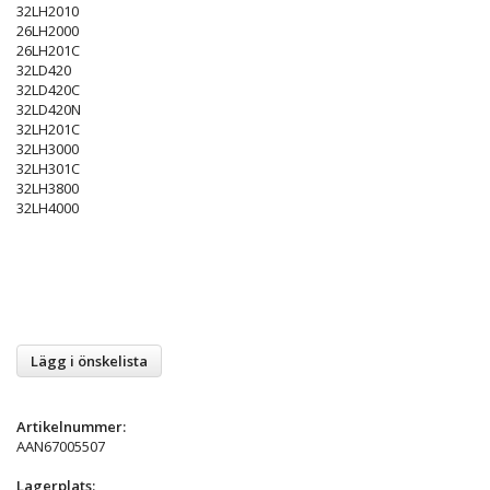
32LH2010
26LH2000
26LH201C
32LD420
32LD420C
32LD420N
32LH201C
32LH3000
32LH301C
32LH3800
32LH4000
Lägg i önskelista
Artikelnummer:
AAN67005507
Lagerplats: