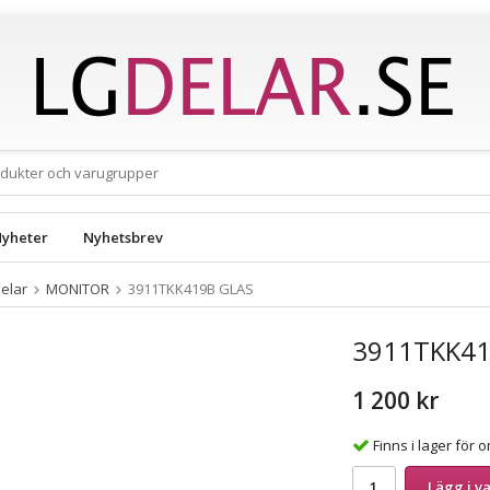
yheter
Nyhetsbrev
elar
MONITOR
3911TKK419B GLAS
3911TKK41
1 200 kr
Finns i lager för
Lägg i v