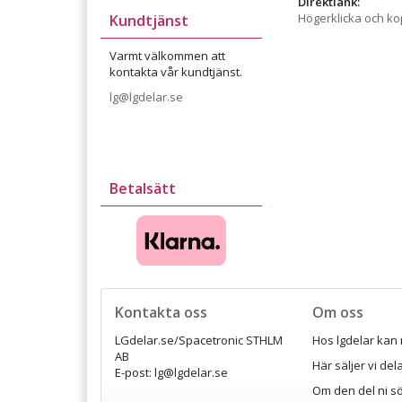
Direktlänk:
Högerklicka och k
Kundtjänst
Varmt välkommen att
kontakta vår kundtjänst.
lg@lgdelar.se
Betalsätt
Kontakta oss
Om oss
LGdelar.se/Spacetronic STHLM
Hos lgdelar kan 
AB
Här säljer vi de
E-post: lg@lgdelar.se
Om den del ni sö